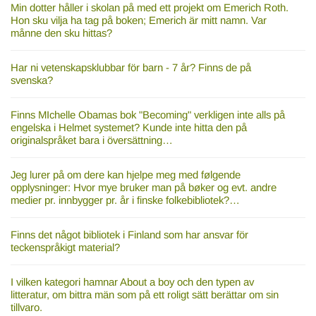
Min dotter håller i skolan på med ett projekt om Emerich Roth.
Hon sku vilja ha tag på boken; Emerich är mitt namn. Var
månne den sku hittas?
Har ni vetenskapsklubbar för barn - 7 år? Finns de på
svenska?
Finns MIchelle Obamas bok "Becoming" verkligen inte alls på
engelska i Helmet systemet? Kunde inte hitta den på
originalspråket bara i översättning…
Jeg lurer på om dere kan hjelpe meg med følgende
opplysninger: Hvor mye bruker man på bøker og evt. andre
medier pr. innbygger pr. år i finske folkebibliotek?…
Finns det något bibliotek i Finland som har ansvar för
teckenspråkigt material?
I vilken kategori hamnar About a boy och den typen av
litteratur, om bittra män som på ett roligt sätt berättar om sin
tillvaro.