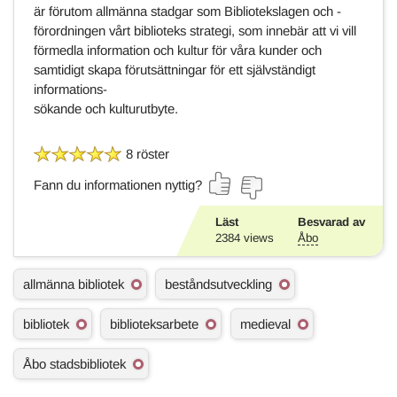
är förutom allmänna stadgar som Bibliotekslagen och -
förordningen vårt biblioteks strategi, som innebär att vi vill
förmedla information och kultur för våra kunder och
samtidigt skapa förutsättningar för ett självständigt
informations-
sökande och kulturutbyte.
8 röster
Fann du informationen nyttig?
Läst
Besvarad av
2384
views
Åbo
Ä
allmänna bibliotek
beståndsutveckling
m
n
bibliotek
biblioteksarbete
medieval
e
s
o
Åbo stadsbibliotek
r
d