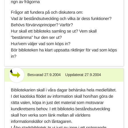
ngn av frågorna
Frågor att fundera på och diskutera om:
Vad är beståndsutveckling och vilka är dess funktioner?
Behövs förvärvsprinciper? Varför?
Hur skall ett biblioteks samling se ut? Vem skall
"bestämma" hur den ser ut?
Hur/vem väljer vad som köps in?
Bör biblioteken ha klart uppsatta riktlinjer för vad som köps
in?
Besvarad
27.9.2004
Uppdaterat
27.9.2004
Svar
Bibliotekarien skall i våra dagar behärska hela mediefältet.
I det kaotiska flödet av information skall hon/han göra de
rätta valen, köpa in just det material som motsvarar
kundkretsens behov. I ett biblioteks beståndsutveckling
skall hon verka som länk mellan all världens
informationskällor och låntagaren.
I Åbo stadsbibliotek är vi just nu inne i ett spännande