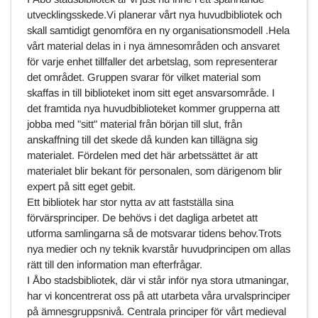
utvecklingsskede.Vi planerar vårt nya huvudbibliotek och
skall samtidigt genomföra en ny organisationsmodell .Hela
vårt material delas in i nya ämnesområden och ansvaret
för varje enhet tillfaller det arbetslag, som representerar
det området. Gruppen svarar för vilket material som
skaffas in till biblioteket inom sitt eget ansvarsområde. I
det framtida nya huvudbiblioteket kommer grupperna att
jobba med "sitt" material från början till slut, från
anskaffning till det skede då kunden kan tillägna sig
materialet. Fördelen med det här arbetssättet är att
materialet blir bekant för personalen, som därigenom blir
expert på sitt eget gebit.
Ett bibliotek har stor nytta av att fastställa sina
förvärsprinciper. De behövs i det dagliga arbetet att
utforma samlingarna så de motsvarar tidens behov.Trots
nya medier och ny teknik kvarstår huvudprincipen om allas
rätt till den information man efterfrågar.
I Åbo stadsbibliotek, där vi står inför nya stora utmaningar,
har vi koncentrerat oss på att utarbeta våra urvalsprinciper
på ämnesgruppsnivå. Centrala principer för vårt medieval