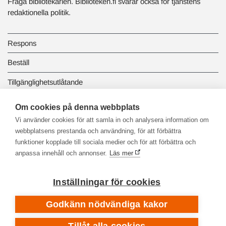
Fråga bibliotekarien. Biblioteken.fi svarar också för tjänstens
redaktionella politik.
Respons
Beställ
Tillgänglighetsutlåtande
Dataskydd och registerbeskrivningar
Om cookies på denna webbplats
Vi använder cookies för att samla in och analysera information om
Länkbiblioteket
webbplatsens prestanda och användning, för att förbättra
funktioner kopplade till sociala medier och för att förbättra och
anpassa innehåll och annonser.
Läs mer
Inställningar för cookies
Godkänn nödvändiga kakor