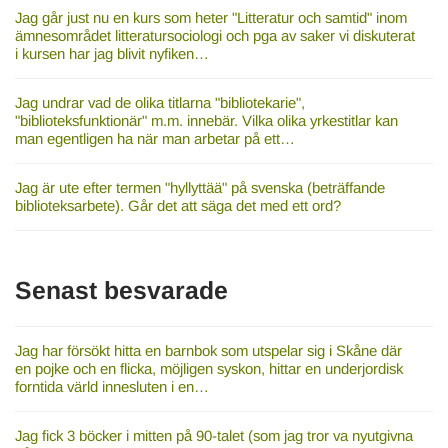
Jag går just nu en kurs som heter "Litteratur och samtid" inom
ämnesområdet litteratursociologi och pga av saker vi diskuterat
i kursen har jag blivit nyfiken…
Jag undrar vad de olika titlarna "bibliotekarie",
"biblioteksfunktionär" m.m. innebär. Vilka olika yrkestitlar kan
man egentligen ha när man arbetar på ett…
Jag är ute efter termen "hyllyttää" på svenska (beträffande
biblioteksarbete). Går det att säga det med ett ord?
Senast besvarade
Jag har försökt hitta en barnbok som utspelar sig i Skåne där
en pojke och en flicka, möjligen syskon, hittar en underjordisk
forntida värld innesluten i en…
Jag fick 3 böcker i mitten på 90-talet (som jag tror va nyutgivna