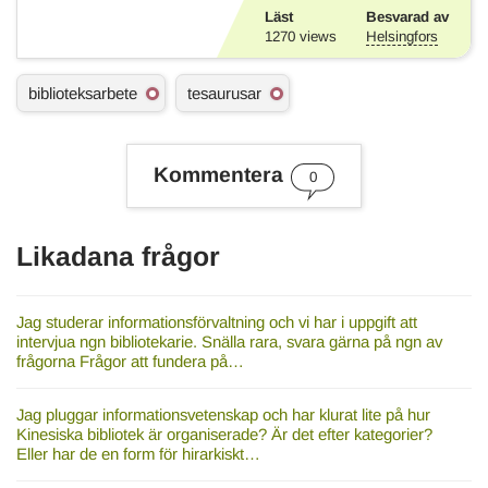
Läst
Besvarad av
1270
views
Helsingfors
Ä
biblioteksarbete
tesaurusar
m
n
e
s
Kommentera
0
o
r
d
Likadana frågor
Jag studerar informationsförvaltning och vi har i uppgift att
intervjua ngn bibliotekarie. Snälla rara, svara gärna på ngn av
frågorna Frågor att fundera på…
Jag pluggar informationsvetenskap och har klurat lite på hur
Kinesiska bibliotek är organiserade? Är det efter kategorier?
Eller har de en form för hirarkiskt…