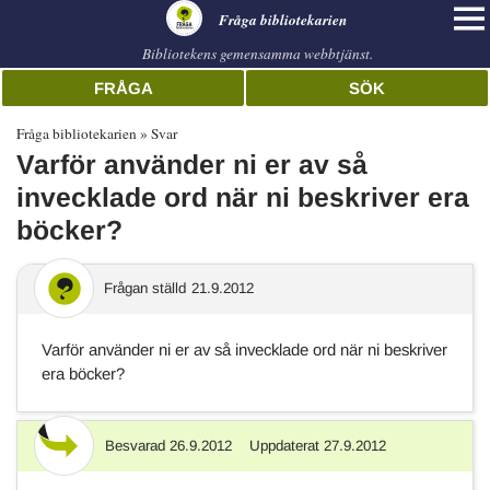
librarian
Fråga bibliotekarien
Bibliotekens gemensamma webbtjänst.
FRÅGA
SÖK
Fråga bibliotekarien
Svar
Varför använder ni er av så
invecklade ord när ni beskriver era
böcker?
Frågan ställd
21.9.2012
Varför använder ni er av så invecklade ord när ni beskriver
era böcker?
Besvarad
26.9.2012
Uppdaterat
27.9.2012
Svar