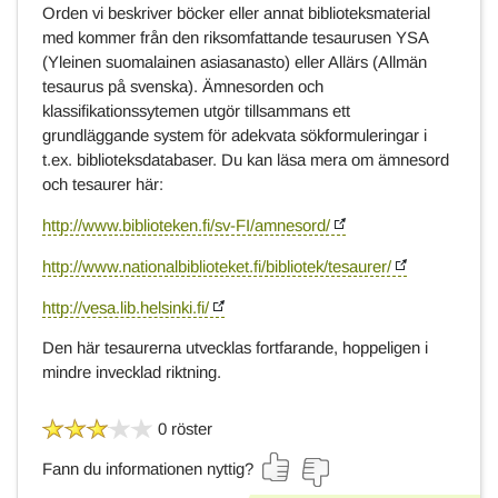
Orden vi beskriver böcker eller annat biblioteksmaterial
med kommer från den riksomfattande tesaurusen YSA
(Yleinen suomalainen asiasanasto) eller Allärs (Allmän
tesaurus på svenska). Ämnesorden och
klassifikationssytemen utgör tillsammans ett
grundläggande system för adekvata sökformuleringar i
t.ex. biblioteksdatabaser. Du kan läsa mera om ämnesord
och tesaurer här:
http://www.biblioteken.fi/sv-FI/amnesord/
http://www.nationalbiblioteket.fi/bibliotek/tesaurer/
http://vesa.lib.helsinki.fi/
Den här tesaurerna utvecklas fortfarande, hoppeligen i
mindre invecklad riktning.
0 röster
Fann du informationen nyttig?