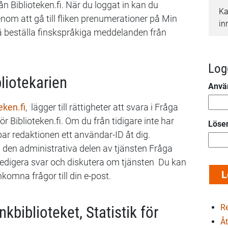
ån Biblioteken.fi. När du loggat in kan du
Ka
m att gå till fliken prenumerationer på Min
in
 beställa finskspråkiga meddelanden från
Log
bliotekarien
Anvä
ken.fi
, lägger till rättigheter att svara i Fråga
för Biblioteken.fi. Om du från tidigare inte har
Löse
apar redaktionen ett användar-ID åt dig.
i den administrativa delen av tjänsten Fråga
, redigera svar och diskutera om tjänsten Du kan
omna frågor till din e-post.
Re
nkbiblioteket, Statistik för
Åt