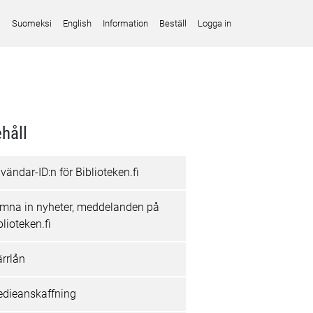
Suomeksi
English
Information
Beställ
Logga in
håll
vändar-ID:n för Biblioteken.fi
mna in nyheter, meddelanden på
blioteken.fi
ärrlån
dieanskaffning