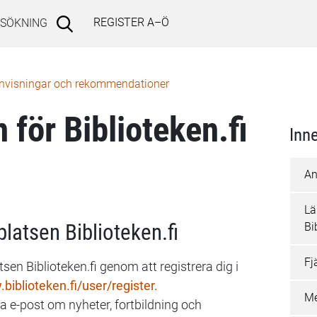
REGISTER A–Ö
SÖKNING
nvisningar och rekommendationer
 för Biblioteken.fi
Inne
An
Lä
latsen Biblioteken.fi
Bi
Fj
tsen Biblioteken.fi genom att registrera dig i
biblioteken.fi/user/register
.
Me
la e-post om nyheter, fortbildning och