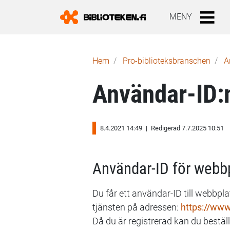
MENY
Länkstig
Hem
Pro-biblioteks­branschen
A
Användar-ID:n
8.4.2021 14:49
|
Redigerad 7.7.2025 10:51
Användar-ID för webbp
Du får ett användar-ID till webbpla
tjänsten på adressen:
https://www.
Då du är registrerad kan du bestäl