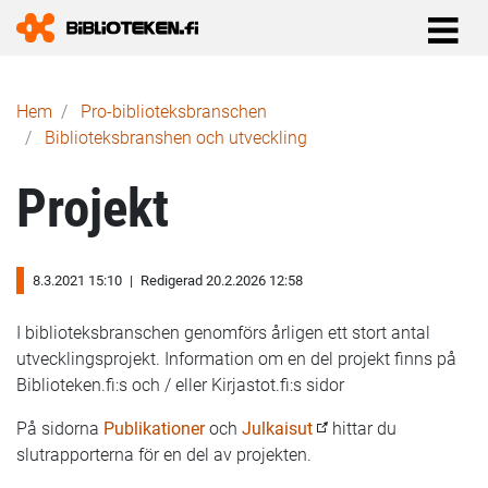
Länkstig
Hem
Pro-biblioteks­branschen
Biblioteksbranshen och utveckling
Projekt
8.3.2021 15:10
|
Redigerad 20.2.2026 12:58
I biblioteksbranschen genomförs årligen ett stort antal
utvecklingsprojekt. Information om en del projekt finns på
Biblioteken.fi:s och / eller Kirjastot.fi:s sidor
På sidorna
Publikationer
och
Julkaisut
hittar du
slutrapporterna för en del av projekten.