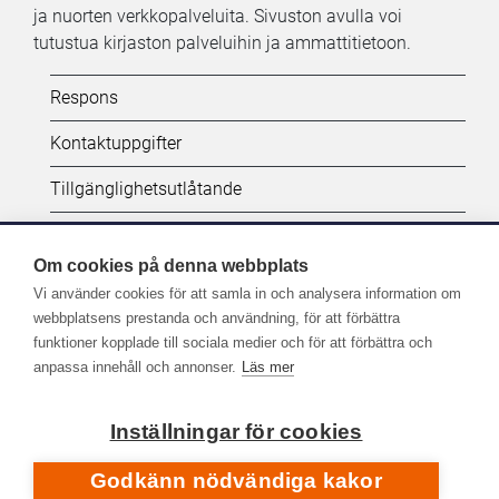
ja nuorten verkkopalveluita. Sivuston avulla voi
tutustua kirjaston palveluihin ja ammattitietoon.
Kifi:
Respons
Biblioteken.fi-
Kontaktuppgifter
alatunniste
Tillgänglighetsutlåtande
(SV)
Dataskydd
Om cookies på denna webbplats
Vi använder cookies för att samla in och analysera information om
Seuraa meitä:
webbplatsens prestanda och användning, för att förbättra
funktioner kopplade till sociala medier och för att förbättra och
Lisää Kirjastot.fi-palvelujen sometilejä
anpassa innehåll och annonser.
Läs mer
Inställningar för cookies
Godkänn nödvändiga kakor