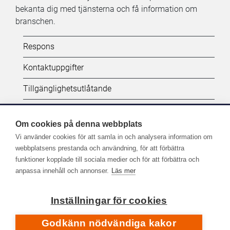
bekanta dig med tjänsterna och få information om
branschen.
Kifi:
Respons
Biblioteken.fi-
Kontaktuppgifter
alatunniste
Tillgänglighetsutlåtande
(SV)
Dataskydd
Om cookies på denna webbplats
Vi använder cookies för att samla in och analysera information om
Följ oss:
webbplatsens prestanda och användning, för att förbättra
funktioner kopplade till sociala medier och för att förbättra och
Fler kanaler på sociala medier
anpassa innehåll och annonser.
Läs mer
Inställningar för cookies
Godkänn nödvändiga kakor