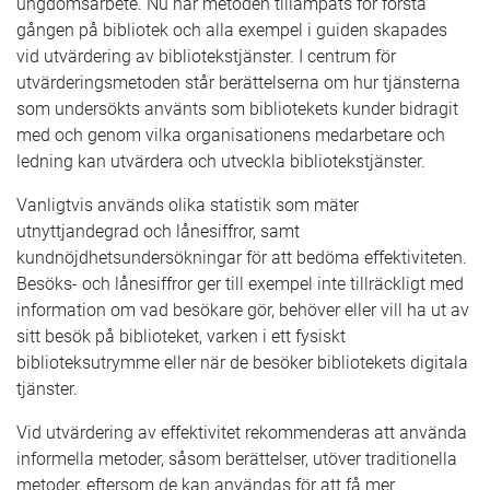
ungdomsarbete. Nu har metoden tillämpats för första
gången på bibliotek och alla exempel i guiden skapades
vid utvärdering av bibliotekstjänster. I centrum för
utvärderingsmetoden står berättelserna om hur tjänsterna
som undersökts använts som bibliotekets kunder bidragit
med och genom vilka organisationens medarbetare och
ledning kan utvärdera och utveckla bibliotekstjänster.
Vanligtvis används olika statistik som mäter
utnyttjandegrad och lånesiffror, samt
kundnöjdhetsundersökningar för att bedöma effektiviteten.
Besöks- och lånesiffror ger till exempel inte tillräckligt med
information om vad besökare gör, behöver eller vill ha ut av
sitt besök på biblioteket, varken i ett fysiskt
biblioteksutrymme eller när de besöker bibliotekets digitala
tjänster.
Vid utvärdering av effektivitet rekommenderas att använda
informella metoder, såsom berättelser, utöver traditionella
metoder, eftersom de kan användas för att få mer