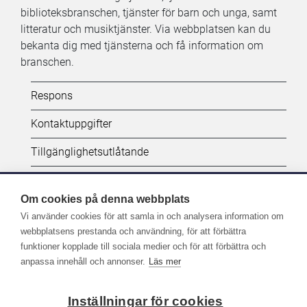
biblioteksbranschen, tjänster för barn och unga, samt
litteratur och musiktjänster. Via webbplatsen kan du
bekanta dig med tjänsterna och få information om
branschen.
Kifi:
Respons
Biblioteken.fi-
Kontaktuppgifter
alatunniste
Tillgänglighetsutlåtande
(SV)
Dataskydd
Om cookies på denna webbplats
Vi använder cookies för att samla in och analysera information om
Följ oss:
webbplatsens prestanda och användning, för att förbättra
funktioner kopplade till sociala medier och för att förbättra och
Fler kanaler på sociala medier
anpassa innehåll och annonser.
Läs mer
Inställningar för cookies