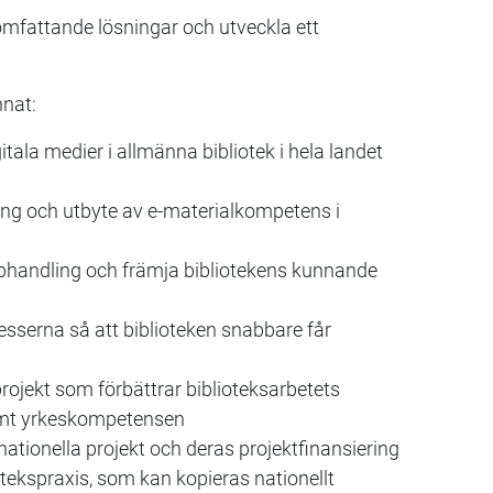
somfattande lösningar och utveckla ett
nnat:
igitala medier i allmänna bibliotek i hela landet
ling och utbyte av e-materialkompetens i
andling och främja bibliotekens kunnande
esserna så att biblioteken snabbare får
rojekt som förbättrar biblioteksarbetets
 samt yrkeskompetensen
ionella projekt och deras projektfinansiering
otekspraxis, som kan kopieras nationellt