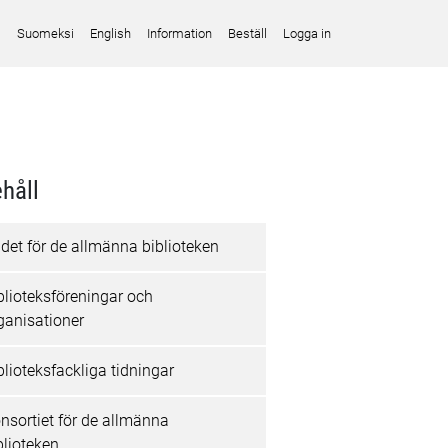
Suomeksi
English
Information
Beställ
Logga in
håll
det för de allmänna biblioteken
blioteksföreningar och
ganisationer
blioteksfackliga tidningar
nsortiet för de allmänna
blioteken