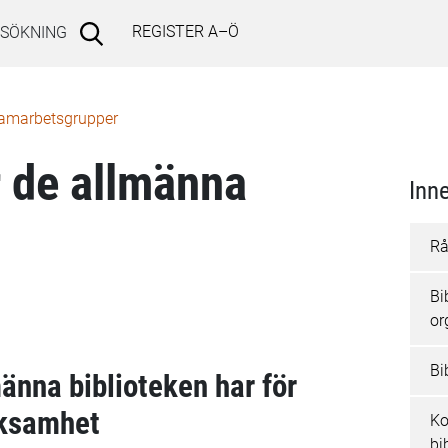
REGISTER A–Ö
SÖKNING
amarbetsgrupper
r de allmänna
Inne
Rå
Bi
or
Bi
männa biblioteken har för
rksamhet
Ko
bi