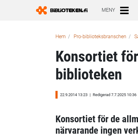
MENY
Länkstig
Hem
Pro-biblioteks­branschen
S
Konsortiet fö
biblioteken
22.9.2014 13:23
|
Redigerad 7.7.2025 10:36
Konsortiet för de all
närvarande ingen ve