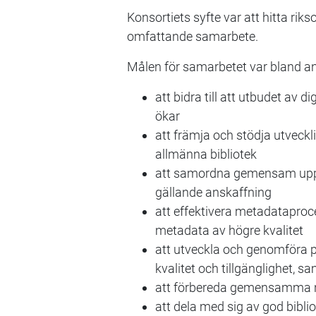
Konsortiets syfte var att hitta rik
omfattande samarbete.
Målen för samarbetet var bland a
att bidra till att utbudet av d
ökar
att främja och stödja utveck
allmänna bibliotek
att samordna gemensam upph
gällande anskaffning
att effektivera metadataproc
metadata av högre kvalitet
att utveckla och genomföra p
kvalitet och tillgänglighet,
att förbereda gemensamma nat
att dela med sig av god bibli