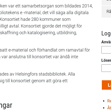
teken var ett samarbetsorgan som bildades 2014,
Rå
otekens e -material, det vill säga alla digitala
 Konsortiet hade 280 kommuner som
igt avtal. Konsortiet gjorde det möjligt för
Log
skaffning och katalogisering, utbildning,
Anvä
tsatt e-material och förhandlat om ramavtal för
ar anslutna till konsortiet var ändå inte
Löse
des av Helsingfors stadsbibliotek. Alla
g till konsortiet genom att göra ett
Re
ngar
Åt