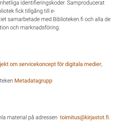
nhetliga identifieringskoder. Samproducerat
tek fick tillgång till e-
et samarbetade med Biblioteken.fi och alla de
ation och marknadsföring.
jekt om servicekoncept för digitala medier
,
oteken
Metadatagrupp
amla material på adressen
toimitus@kirjastot.fi
.