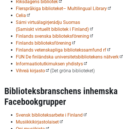
Riksdagens bibliotek
Flerspråkiga biblioteket– Multilingual Library
Celia
Sámi virtuálagirjerádju Suomas
(Samiskt virtuellt bibliotek i Finland)
Finlands svenska biblioteksförening
Finlands biblioteksförening
Finlands vetenskapliga bibliotekssamfund rf
FUN De finländska universitetsbibliotekens nätverk
Informaatiotutkimuksen yhdistys
Vihreä kirjasto
(Det gröna biblioteket)
Biblioteksbranschens inhemska
Facebookgrupper
Svensk biblioteksarbete i Finland
Musiikkikirjastolaiset
Opi musiikista