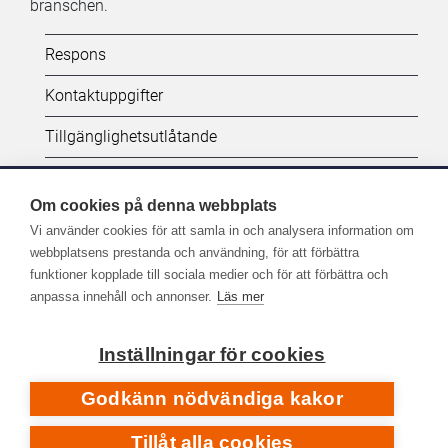
branschen.
Kifi:
Respons
Biblioteken.fi-
Kontaktuppgifter
alatunniste
Tillgänglighetsutlåtande
(SV)
Dataskydd
Om cookies på denna webbplats
Vi använder cookies för att samla in och analysera information om
Följ oss:
webbplatsens prestanda och användning, för att förbättra
funktioner kopplade till sociala medier och för att förbättra och
Fler kanaler på sociala medier
anpassa innehåll och annonser.
Läs mer
Inställningar för cookies
Godkänn nödvändiga kakor
Tillåt alla cookies