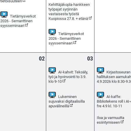
tietoisuuteen
Kehittäjäkopla-hankkeen
työpajat syrjinnän
vastaisesta työstä
Tietämysverkot
Kuopiossa 27.8. + etänä
2026 - Semanttinen
(Seurattavissa verkossa)
syysseminaari
Tietämysverkot
2026 - Semanttinen
(Seurattavissa verkossa)
syysseminaari
02
03
AI-kahvit: Tekoäly,
Kirjastoseuran
urattavissa verkossa)
työ ja hyvinvointi to 3.9.
hallituksen aamukah
(Seurattavissa verkossa)
klo 9-10
4.9.2026 klo 8.30-9.
Lukeminen
AI-kaffe:
sujuvaksi digitaalisilla
Bibliotekens roll i AI
(Seurattavissa verkossa)
(Seur
apuvälineillä
fre 4.9 kl. 10-11
Iloa ja varmuutta
esiintymiseen