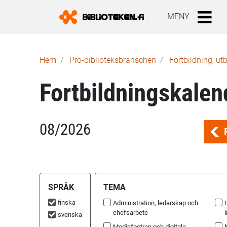
MENY
Länkstig
Hem
Pro-biblioteks­branschen
Fortbildning, ut
Fortbildningskalen
08/2026
SPRÅK
TEMA
finska
Administration, ledarskap och
chefsarbete
i
svenska
Mediefostran och digitala