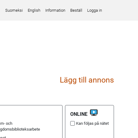
Suomeksi
English
Information
Beställ
Logga in
Lägg till annons
ONLINE
rn- och
Kan följas på nätet
gdomsbiblioteksarbete
nat