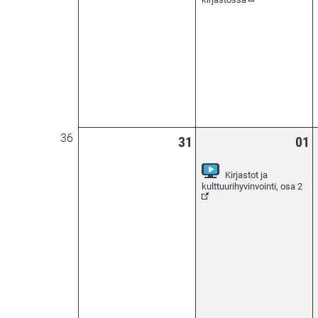
36
31
01
Kirjastot ja
(Se
kulttuurihyvinvointi, osa 2