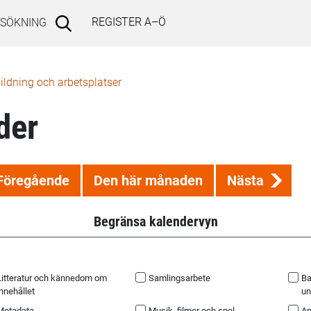
REGISTER A–Ö
SÖKNING
bildning och arbetsplatser
der
Föregående
Den här månaden
Nästa
Begränsa kalendervyn
Litteratur och kännedom om
Samlingsarbete
Ba
nnehållet
un
Metadata
Musik, filmer och spel
An