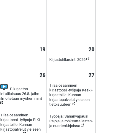
ossa)
attavissa verkossa)
19
20
Kirjastofillarointi 2026
26
27
Tilaa osaaminen
E-kirjaston
kirjastoosi -työpaja Keski-
infotilaisuus 26.8. (aihe
kirjastoille: Kunnan
(Seurattavissa verkossa)
ilmoitetaan myöhemmin)
kirjastopalvelut yleiseen
)
tietoisuuteen
Tilaa osaaminen
Työpaja: Sananvapaus!
kirjastoosi -työpaja PIKI-
Rajoja ja rohkeutta lasten-
kirjastoille: Kunnan
ja nuortenkirjoissa
kirjastopalvelut yleiseen
rkossa)