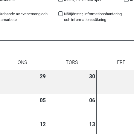
Ordnande av evenemang och
Nättjänster, informationshantering
samarbete
och informationssökning
ONS
TORS
FRE
29
30
05
06
12
13