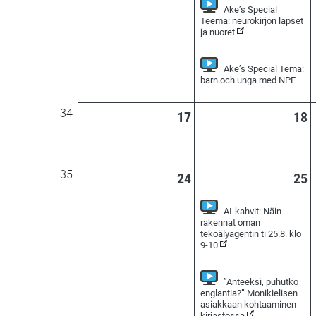
Ake’s Special
Teema: neurokirjon lapset
(Seurattavissa verk
ja nuoret
Ake’s Special Tema:
(Seur
barn och unga med NPF
34
17
18
35
24
25
AI-kahvit: Näin
rakennat oman
tekoälyagentin ti 25.8. klo
(Seurattavissa verkossa
9-10
”Anteeksi, puhutko
englantia?” Monikielisen
asiakkaan kohtaaminen
(Seurattavissa ve
kirjastossa