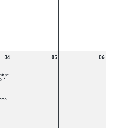
04
05
06
vit pe
(Seurattavissa verkossa)
30
-eran
attavissa verkossa)