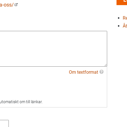
a-oss/
Re
Åt
Om textformat
omatiskt om till länkar.