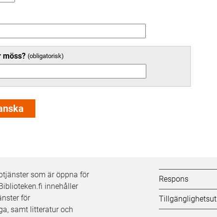
er möss?
Kifi:
bbtjänster som är öppna för
Respons
Biblioteken.fi innehåller
Biblioteken.fi-
nster för
Tillgänglighetsu
a, samt litteratur och
alatunniste