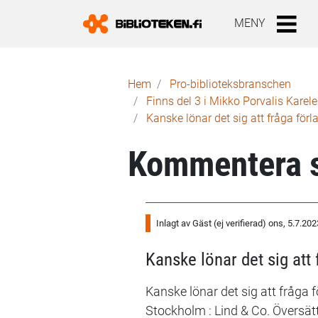
MENY
Länkstig
Hem
Pro-biblioteks­branschen
Finns del 3 i Mikko Porvalis Karele
Kanske lönar det sig att fråga för
Kommentera s
Som
Inlagt av
Gäst (ej verifierad)
ons, 5.7.202
svar
på
Kanske lönar det sig att
Varför
Kanske lönar det sig att fråga 
har
Stockholm : Lind & Co. Översätt
ingen