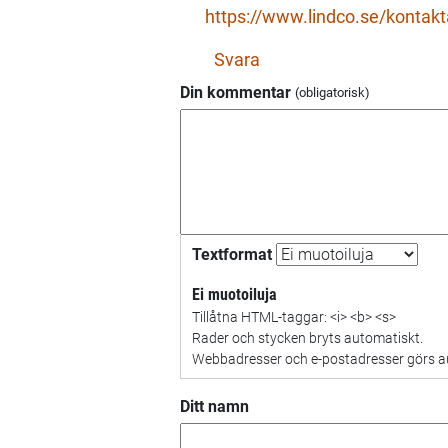
https://www.lindco.se/kontakt
översättning
gjorts
Svara
av
Din kommentar
del
3
av
Karelen…
av
Marja
Textformat
Liisa
Larsson
Ei muotoiluja
(ej
Tillåtna HTML-taggar: <i> <b> <s>
verifierad)
Rader och stycken bryts automatiskt.
Webbadresser och e-postadresser görs aut
Ditt namn