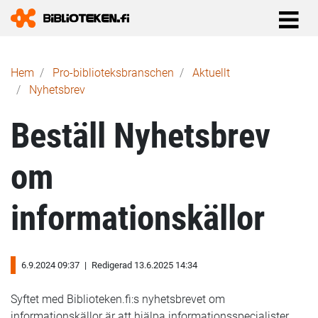
Länkstig
Hem
Pro-biblioteks­branschen
Aktuellt
Nyhetsbrev
Beställ Nyhetsbrev
om
informationskällor
6.9.2024 09:37
|
Redigerad 13.6.2025 14:34
Syftet med Biblioteken.fi:s nyhetsbrevet om
informationskällor är att hjälpa informationsspecialister