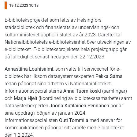
19.12.2023 10:18
E-biblioteksprojektet som letts av Helsingfors
stadsbibliotek och finansierats av undervisnings- och
kulturministeriet upphör i slutet av år 2023. Därefter tar
Nationalbibliotekets e-biblioteksenhet över utvecklingen av
e-biblioteket. E-biblioteksprojektets hela projektgrupp går
på julledighet senast fredagen den 22.12.2023.
Annastiina Louhisalmi
, som valts till servicechef för e-
bibliotek har liksom datasystemsexperten
Pekka Sams
redan påbörjat sina arbeten vi Nationalbiblioteket.
Informationsspecialisterna
Anna Tuomikoski
(samlingar)
och
Marja Hjelt
(koordinering av bibliotekssamarbete) samt
datasystemexperten
Joona Kutilainen-Pennanen
börjar
sina uppdrag i början av januari 2024.
Informationsspecialisten
Outi Tommila
med ansvar för
kommunikationen påbörjar sitt arbete med e-biblioteket
den 1.2.2024.