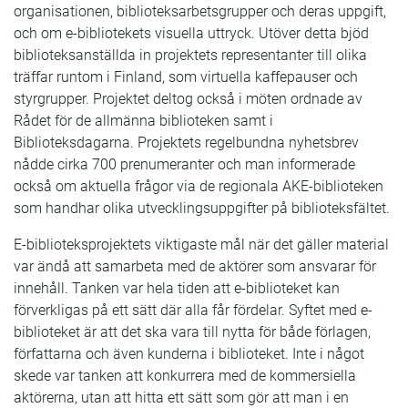
organisationen, biblioteksarbetsgrupper och deras uppgift,
och om e-bibliotekets visuella uttryck. Utöver detta bjöd
biblioteksanställda in projektets representanter till olika
träffar runtom i Finland, som virtuella kaffepauser och
styrgrupper. Projektet deltog också i möten ordnade av
Rådet för de allmänna biblioteken samt i
Biblioteksdagarna. Projektets regelbundna nyhetsbrev
nådde cirka 700 prenumeranter och man informerade
också om aktuella frågor via de regionala AKE-biblioteken
som handhar olika utvecklingsuppgifter på biblioteksfältet.
E-biblioteksprojektets viktigaste mål när det gäller material
var ändå att samarbeta med de aktörer som ansvarar för
innehåll. Tanken var hela tiden att e-biblioteket kan
förverkligas på ett sätt där alla får fördelar. Syftet med e-
biblioteket är att det ska vara till nytta för både förlagen,
författarna och även kunderna i biblioteket. Inte i något
skede var tanken att konkurrera med de kommersiella
aktörerna, utan att hitta ett sätt som gör att man i en