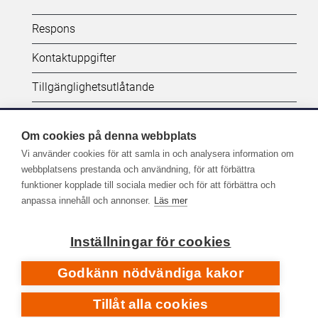
Kifi:
Respons
Biblioteken.fi-
Kontaktuppgifter
alatunniste
Tillgänglighetsutlåtande
(SV)
Dataskydd
Om cookies på denna webbplats
Vi använder cookies för att samla in och analysera information om
Följ oss:
webbplatsens prestanda och användning, för att förbättra
funktioner kopplade till sociala medier och för att förbättra och
Fler kanaler på sociala medier
anpassa innehåll och annonser.
Läs mer
Inställningar för cookies
Godkänn nödvändiga kakor
Tillåt alla cookies