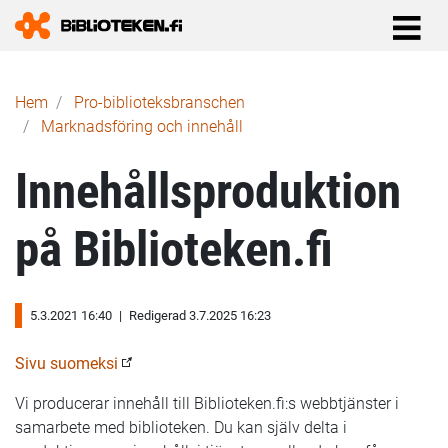
Länkstig
Hem
Pro-biblioteks­branschen
Marknadsföring och innehåll
Innehållsproduktion
på Biblioteken.fi
5.3.2021 16:40
|
Redigerad 3.7.2025 16:23
Sivu suomeksi
Vi producerar innehåll till Biblioteken.fi:s webbtjänster i
samarbete med biblioteken. Du kan själv delta i