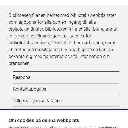
Biblioteken.fi är en helhet med bibliotekswebbtjänster
som är öppna för alla och en ingång till alla
bibliotekstjänster. Biblioteken.fi innehåller bland annat
informationssökningstjänster, tjänster för
biblioteksbranschen, tjänster för barn och unga, samt
litteratur och musiktjänster. Via webbplatsen kan du
bekanta dig med tjänsterna och få information om
branschen.
Kifi:
Respons
Biblioteken.fi-
Kontaktuppgifter
alatunniste
Tillgänglighetsutlåtande
(SV)
Dataskydd
Om cookies på denna webbplats
Vi använder cookies för att samla in och analysera information om