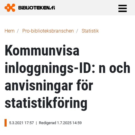
Länkstig
Hem
Pro-biblioteks­branschen
Statistik
Kommunvisa
inloggnings-ID: n och
anvisningar för
statistikföring
5.3.2021 17:57
|
Redigerad 1.7.2025 14:59