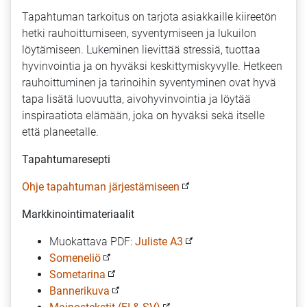
Tapahtuman tarkoitus on tarjota asiakkaille kiireetön
hetki rauhoittumiseen, syventymiseen ja lukuilon
löytämiseen. Lukeminen lievittää stressiä, tuottaa
hyvinvointia ja on hyväksi keskittymiskyvylle. Hetkeen
rauhoittuminen ja tarinoihin syventyminen ovat hyvä
tapa lisätä luovuutta, aivohyvinvointia ja löytää
inspiraatiota elämään, joka on hyväksi sekä itselle
että planeetalle.
Tapahtumaresepti
Ohje tapahtuman järjestämiseen
Markkinointimateriaalit
Muokattava PDF:
Juliste A3
Someneliö
Sometarina
Bannerikuva