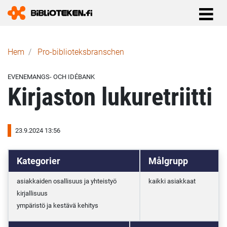
Länkstig
Hem
Pro-biblioteks­branschen
EVENEMANGS- OCH IDÉBANK
Kirjaston lukuretriitti
23.9.2024 13:56
Kategorier
Målgrupp
asiakkaiden osallisuus ja yhteistyö
kaikki asiakkaat
kirjallisuus
ympäristö ja kestävä kehitys