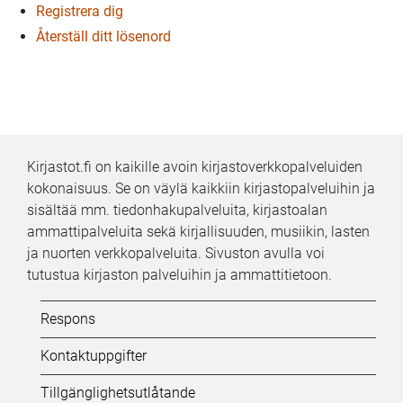
Registrera dig
Återställ ditt lösenord
Kirjastot.fi on kaikille avoin kirjastoverkkopalveluiden
kokonaisuus. Se on väylä kaikkiin kirjastopalveluihin ja
sisältää mm. tiedonhakupalveluita, kirjastoalan
ammattipalveluita sekä kirjallisuuden, musiikin, lasten
ja nuorten verkkopalveluita. Sivuston avulla voi
tutustua kirjaston palveluihin ja ammattitietoon.
Kifi:
Respons
Biblioteken.fi-
Kontaktuppgifter
alatunniste
Tillgänglighetsutlåtande