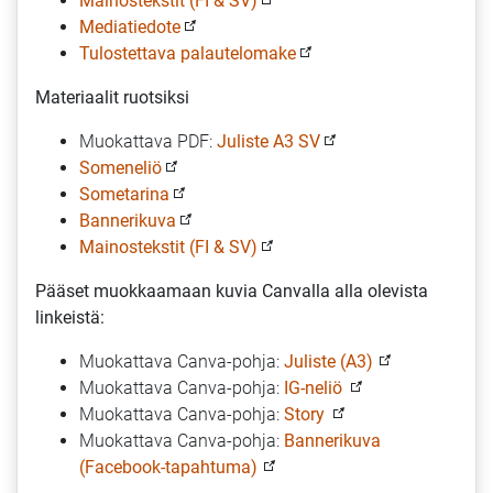
Mainostekstit (FI & SV)
Mediatiedote
Tulostettava palautelomake
Materiaalit ruotsiksi
Muokattava PDF:
Juliste A3 SV
Someneliö
Sometarina
Bannerikuva
Mainostekstit (FI & SV)
Pääset muokkaamaan kuvia Canvalla alla olevista
linkeistä:
Muokattava Canva-pohja:
Juliste (A3)
Muokattava Canva-pohja:
IG-neliö
Muokattava Canva-pohja:
Story
Muokattava Canva-pohja:
Bannerikuva
(Facebook-tapahtuma)