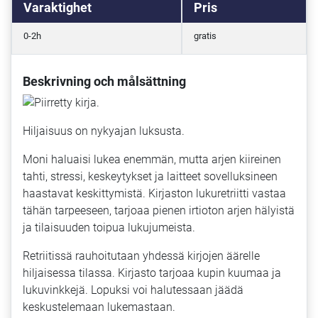
Varaktighet
Pris
0-2h
gratis
Beskrivning och målsättning
Hiljaisuus on nykyajan luksusta.
Moni haluaisi lukea enemmän, mutta arjen kiireinen
tahti, stressi, keskeytykset ja laitteet sovelluksineen
haastavat keskittymistä. Kirjaston lukuretriitti vastaa
tähän tarpeeseen, tarjoaa pienen irtioton arjen hälyistä
ja tilaisuuden toipua lukujumeista.
Retriitissä rauhoitutaan yhdessä kirjojen äärelle
hiljaisessa tilassa. Kirjasto tarjoaa kupin kuumaa ja
lukuvinkkejä. Lopuksi voi halutessaan jäädä
keskustelemaan lukemastaan.