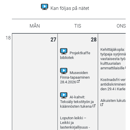
Kan följas på nätet
Week
MÅN
TIS
ONS
18
27
28
Kehittäjäkopla: m
Projektkaffe
työpaja syrjinnän
(Seurattavissa verkossa)
bibliotek
vastaisesta työst
kulttuurialan
ammattilaisille
Museoiden
Finna-tapaaminen
Kostnadsfri verk
(Seurattavissa verkossa)
28.4.2026
antidiskriminerin
den 29.4 i Karleby
AI-kahvit:
Aikuisten lukutait
Tekoäly tekstityön ja
(Seurattavissa verkos
käännösten tukena
Loputon leikki –
Leikki ja
lastenkirjallisuus -