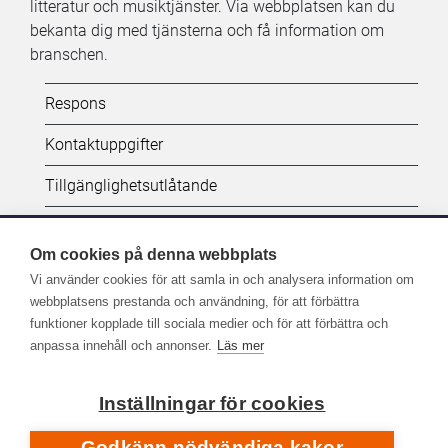
litteratur och musiktjänster. Via webbplatsen kan du
bekanta dig med tjänsterna och få information om
branschen.
Kifi:
Respons
Biblioteken.fi-
Kontaktuppgifter
alatunniste
Tillgänglighetsutlåtande
(SV)
Dataskydd
Om cookies på denna webbplats
Vi använder cookies för att samla in och analysera information om
Följ oss:
webbplatsens prestanda och användning, för att förbättra
funktioner kopplade till sociala medier och för att förbättra och
Fler kanaler på sociala medier
anpassa innehåll och annonser.
Läs mer
Inställningar för cookies
Godkänn nödvändiga kakor