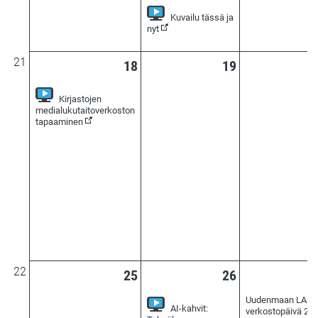
Kuvailu tässä ja
(Seurattavissa verkossa)
nyt
21
18
19
Kirjastojen
medialukutaitoverkoston
(Seurattavissa verkossa)
tapaaminen
22
25
26
Uudenmaan LANU
AI-kahvit:
verkostopäivä 20