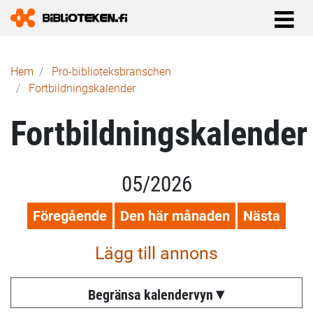
Länkstig
Hem
Pro-biblioteks­branschen
Fortbildningskalender
Fortbildningskalender
05/2026
Föregående
Den här månaden
Nästa
Lägg till annons
Begränsa kalendervyn