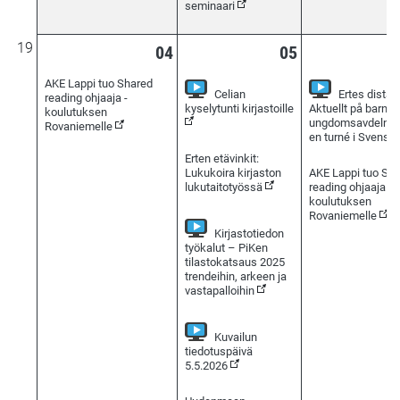
seminaari
19
04
05
AKE Lappi tuo Shared
Celian
Ertes distan
reading ohjaaja -
(Seurattavissa verko
kyselytunti kirjastoille
Aktuellt på barn- 
koulutuksen
ungdomsavdelning
Rovaniemelle
en turné i Svenskf
Erten etävinkit:
Lukukoira kirjaston
AKE Lappi tuo Sh
lukutaitotyössä
reading ohjaaja -
koulutuksen
Rovaniemelle
Kirjastotiedon
työkalut – PiKen
tilastokatsaus 2025
trendeihin, arkeen ja
(Seurattavissa verkossa)
vastapalloihin
Kuvailun
tiedotuspäivä
(Seurattavissa verkossa)
5.5.2026