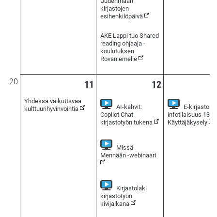
Uudenmaan
kirjastojen
esihenkilöpäivä
AKE Lappi tuo Shared
reading ohjaaja -
koulutuksen
Rovaniemelle
20
11
12
Yhdessä vaikuttavaa
AI-kahvit:
E-kirjaston
kulttuurihyvinvointia
Copilot Chat
infotilaisuus 13.5
(Seurattavissa verkoss
(Se
kirjastotyön tukena
Käyttäjäkysely
Missä
(Seurattavissa verkos
Mennään -webinaari
Kirjastolaki
kirjastotyön
(Seurattavissa verkossa)
kivijalkana