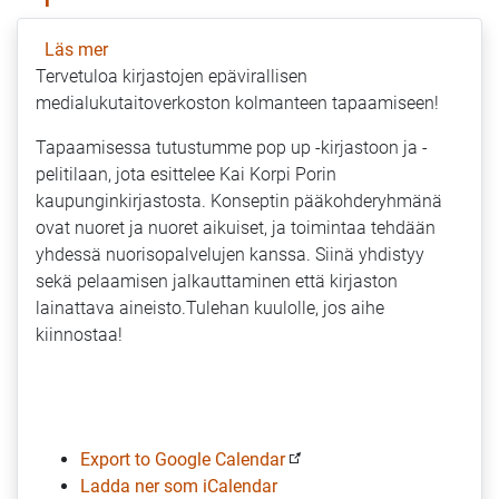
Läs mer
om
Tervetuloa kirjastojen epävirallisen
Kirjastojen
medialukutaitoverkoston kolmanteen tapaamiseen!
medialukutaitoverkoston
tapaaminen
Tapaamisessa tutustumme pop up -kirjastoon ja -
pelitilaan, jota esittelee Kai Korpi Porin
kaupunginkirjastosta. Konseptin pääkohderyhmänä
ovat nuoret ja nuoret aikuiset, ja toimintaa tehdään
yhdessä nuorisopalvelujen kanssa. Siinä yhdistyy
sekä pelaamisen jalkauttaminen että kirjaston
lainattava aineisto.Tulehan kuulolle, jos aihe
kiinnostaa!
Export to Google Calendar
Ladda ner som iCalendar