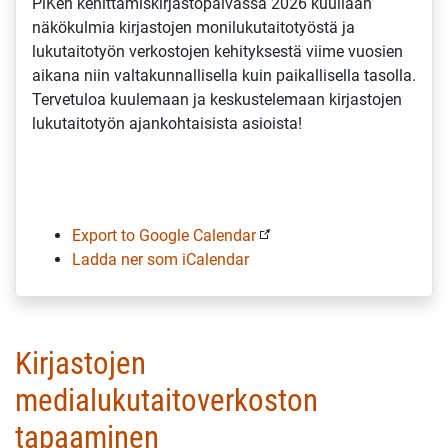
PiKen kehittämiskirjastopäivässä 2026 kuullaan
Lukutaitotyön
näkökulmia kirjastojen monilukutaitotyöstä ja
kirkastuspäivä
lukutaitotyön verkostojen kehityksestä viime vuosien
aikana niin valtakunnallisella kuin paikallisella tasolla.
Tervetuloa kuulemaan ja keskustelemaan kirjastojen
lukutaitotyön ajankohtaisista asioista!
Export to Google Calendar
Ladda ner som iCalendar
Kirjastojen
medialukutaitoverkoston
tapaaminen