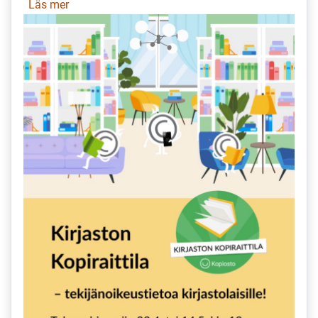
Läs mer
om
Kirjaston
Kopiraittila
–
tekijänoikeustietoa
kirjastoille
15.5.