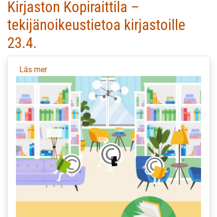
Kirjaston Kopiraittila –
tekijänoikeustietoa kirjastoille
23.4.
Läs mer
om
Kirjaston
Kopiraittila
–
tekijänoikeustietoa
kirjastoille
23.4.