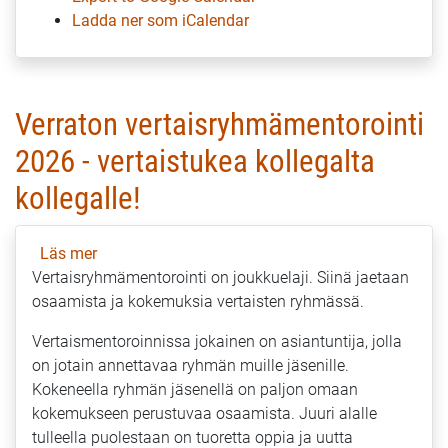
Ladda ner som iCalendar
Verraton vertaisryhmämentorointi
2026 - vertaistukea kollegalta
kollegalle!
Läs mer
om
Vertaisryhmämentorointi on joukkuelaji. Siinä jaetaan
Verraton
osaamista ja kokemuksia vertaisten ryhmässä.
vertaisryhmämentorointi
2026
Vertaismentoroinnissa jokainen on asiantuntija, jolla
-
on jotain annettavaa ryhmän muille jäsenille.
vertaistukea
Kokeneella ryhmän jäsenellä on paljon omaan
kollegalta
kokemukseen perustuvaa osaamista. Juuri alalle
kollegalle!
tulleella puolestaan on tuoretta oppia ja uutta