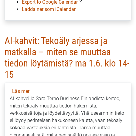
Export to Google Calendar
Ladda ner som iCalendar
AI-kahvit: Tekoäly arjessa ja
matkalla – miten se muuttaa
tiedon löytämistä? ma 1.6. klo 14-
15
Läs mer
om
AI-kahveilla Sara Terho Business Finlandista kertoo,
AI-
miten tekoäly muuttaa tiedon hakemista,
kahvit:
verkkosisältöjä ja löydettävyyttä. Yhä useammin tieto
Tekoäly
ei löydy perinteisen hakukoneen kautta, vaan tekoäly
arjessa
kokoaa vastauksia eri lähteistä. Tämä muuttaa
ja
olennaisesti sitä, millainen sisältö nousee esiin ja
matkalla