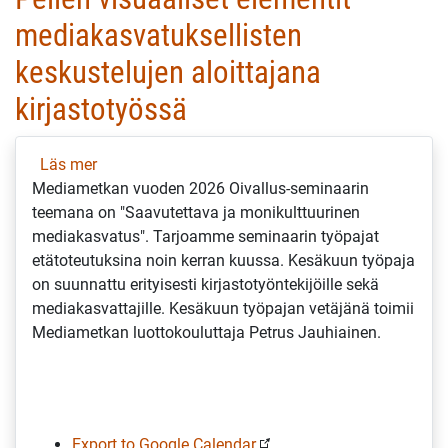
mediakasvatuksellisten
keskustelujen aloittajana
kirjastotyössä
Läs mer
om
Mediametkan vuoden 2026 Oivallus-seminaarin
Pelien
teemana on "Saavutettava ja monikulttuurinen
visuaaliset
mediakasvatus". Tarjoamme seminaarin työpajat
elementit
etätoteutuksina noin kerran kuussa. Kesäkuun työpaja
mediakasvatuksellisten
on suunnattu erityisesti kirjastotyöntekijöille sekä
keskustelujen
mediakasvattajille. Kesäkuun työpajan vetäjänä toimii
aloittajana
Mediametkan luottokouluttaja Petrus Jauhiainen.
kirjastotyössä
Export to Google Calendar