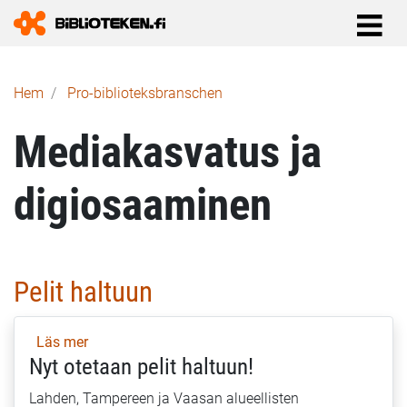
Länkstig
Hem
Pro-biblioteks­branschen
Mediakasvatus ja
digiosaaminen
Pelit haltuun
Läs mer
om
Nyt otetaan pelit haltuun!
Pelit
haltuun
Lahden, Tampereen ja Vaasan alueellisten