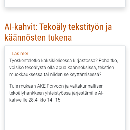
AI-kahvit: Tekoäly tekstityön ja
käännösten tukena
Läs mer
om
Työskenteletkö kaksikielisessä kirjastossa? Pohditko,
AI-
voisiko tekoälystä olla apua käännöksissä, tekstien
kahvit:
muokkauksessa tai niiden selkeyttämisessä?
Tekoäly
tekstityön
Tule mukaan AKE Porvoon ja valtakunnallisen
ja
tekoälyhankkeen yhteistyössä järjestämille AI-
käännösten
kahveille 28.4. klo 14–15!
tukena