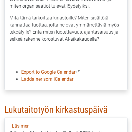
miten organisaatiot tulevat löydetyiksi.
–
miten
Mitä tämä tarkoittaa kirjastoille? Miten sisältöjä
se
kannattaa tuottaa, jotta ne ovat ymmärrettäviä myös
muuttaa
tekoälylle? Entä miten luotettavuus, ajantasaisuus ja
tiedon
selkeä rakenne korostuvat AI-aikakaudella?
löytämistä?
ma
1.6.
klo
14-
Export to Google Calendar
15
Ladda ner som iCalendar
Lukutaitotyön kirkastuspäivä
Läs mer
om