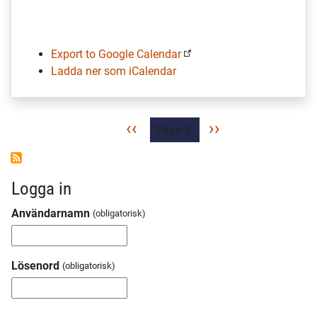
Export to Google Calendar
Ladda ner som iCalendar
Paginering
Föregående
‹‹
Nästa
››
Page 2
sida
sida
Logga in
Användarnamn
Lösenord