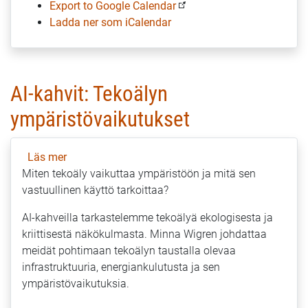
Export to Google Calendar
Ladda ner som iCalendar
AI-kahvit: Tekoälyn
ympäristövaikutukset
Läs mer
om
Miten tekoäly vaikuttaa ympäristöön ja mitä sen
AI-
vastuullinen käyttö tarkoittaa?
kahvit:
Tekoälyn
AI-kahveilla tarkastelemme tekoälyä ekologisesta ja
ympäristövaikutukset
kriittisestä näkökulmasta. Minna Wigren johdattaa
meidät pohtimaan tekoälyn taustalla olevaa
infrastruktuuria, energiankulutusta ja sen
ympäristövaikutuksia.