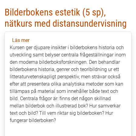
Bilderbokens estetik (5 sp),
nätkurs med distansundervisning
Läs mer
om
Kursen ger djupare insikter i bilderbokens historia och
Bilderbokens
utveckling samt belyser centrala frågeställningar inom
estetik
den moderna bilderboksforskningen. Den behandlar
(5
bilderbokens historia, genrer och teoribildning ur ett
sp),
litteraturvetenskapligt perspektiv, men strävar också
nätkurs
efter att presentera olika analytiska metoder som kan
med
tillämpas på material som innehåller både text och
distansundervisning
bild. Centrala frågor är: finns det någon skillnad
mellan bilderbok och illustrerad bok? Hur samverkar
text och bild? Till vem riktar sig bilderboken? Hur
fungerar bilderboken?