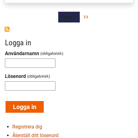
Paginering
Nästa
››
Page 1
sida
Logga in
Användarnamn
Lösenord
Registrera dig
Återställ ditt lösenord