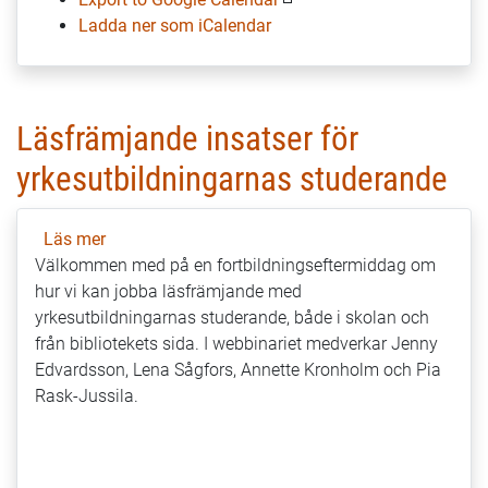
Ladda ner som iCalendar
Läsfrämjande insatser för
yrkesutbildningarnas studerande
Läs mer
om
Välkommen med på en fortbildningseftermiddag om
Läsfrämjande
hur vi kan jobba läsfrämjande med
insatser
yrkesutbildningarnas studerande, både i skolan och
för
från bibliotekets sida. I webbinariet medverkar Jenny
yrkesutbildningarnas
Edvardsson, Lena Sågfors, Annette Kronholm och Pia
studerande
Rask-Jussila.