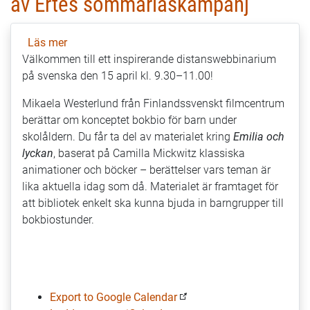
av Ertes sommarläskampanj
Läs mer
om
Välkommen till ett inspirerande distanswebbinarium
Ertes
på svenska den 15 april kl. 9.30–11.00!
distanstips:
Bokbio
Mikaela Westerlund från Finlandssvenskt filmcentrum
för
berättar om konceptet bokbio för barn under
barn
skolåldern. Du får ta del av materialet kring
Emilia och
under
lyckan
, baserat på Camilla Mickwitz klassiska
skolåldern
animationer och böcker – berättelser vars teman är
och
lika aktuella idag som då. Materialet är framtaget för
presentation
att bibliotek enkelt ska kunna bjuda in barngrupper till
av
bokbiostunder.
Ertes
sommarläskampanj
Export to Google Calendar