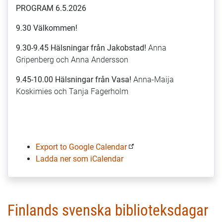
en
PROGRAM 6.5.2026
turné
9.30 Välkommen!
i
Svenskfinland
9.30-9.45 Hälsningar från Jakobstad!
Anna
Gripenberg och Anna Andersson
9.45-10.00 Hälsningar från Vasa!
Anna-Maija
Koskimies och Tanja Fagerholm
Export to Google Calendar
Ladda ner som iCalendar
Finlands svenska biblioteksdagar