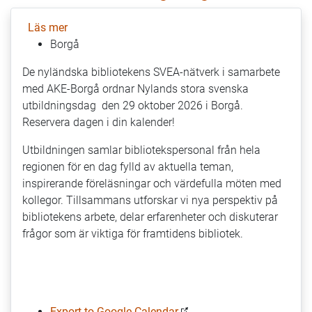
Läs mer
om
Borgå
AI,
läsglädje
De nyländska bibliotekens SVEA-nätverk i samarbete
och
med AKE-Borgå ordnar Nylands stora svenska
mediekunnighet
utbildningsdag den 29 oktober 2026 i Borgå.
på
Reservera dagen i din kalender!
framtidens
bibliotek
Utbildningen samlar bibliotekspersonal från hela
–
regionen för en dag fylld av aktuella teman,
välkommen
inspirerande föreläsningar och värdefulla möten med
till
kollegor. Tillsammans utforskar vi nya perspektiv på
Nylands
bibliotekens arbete, delar erfarenheter och diskuterar
stora
frågor som är viktiga för framtidens bibliotek.
svenska
utbildningsdag!
Export to Google Calendar