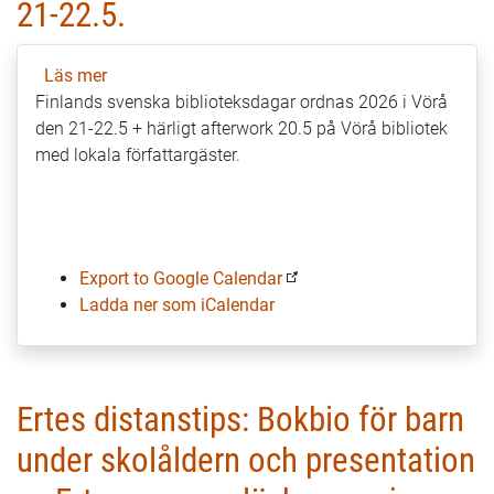
21-22.5.
Läs mer
om
Finlands svenska biblioteksdagar ordnas 2026 i Vörå
Finlands
den 21-22.5 + härligt afterwork 20.5 på Vörå bibliotek
svenska
med lokala författargäster.
biblioteksdagar
21-
22.5.
Export to Google Calendar
Ladda ner som iCalendar
Ertes distanstips: Bokbio för barn
under skolåldern och presentation