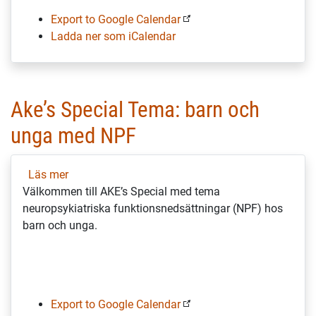
Export to Google Calendar
Ladda ner som iCalendar
Ake’s Special Tema: barn och
unga med NPF
Läs mer
om
Välkommen till AKE’s Special med tema
Ake’s
neuropsykiatriska funktionsnedsättningar (NPF) hos
Special
barn och unga.
Tema:
barn
och
unga
med
Export to Google Calendar
NPF