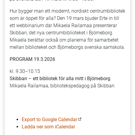
Skibban
Hur bygger man ett modernt, nordiskt centrumbibliotek
–
som är öppet för alla? Den 19 mars bjuder Erte in till
ett
ett webbinarium där Mikaela Railamaa presenterar
bibliotek
Skibban, det nya centrumbiblioteket i Björneborg.
för
Mikaela berättar också om planerna för samarbetet
alla
mellan biblioteket och Björneborgs svenska samskola.
mitt
i
PROGRAM 19.3.2026
Björneborg
kl. 9.30–10.15
Skibban – ett bibliotek för alla mitt i Björneborg
Mikaela Railamaa, bibliotekspedagog på Skibban
Export to Google Calendar
Ladda ner som iCalendar