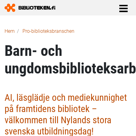
Länkstig
Hem
Pro-biblioteks­branschen
Barn- och
ungdomsbiblioteksarb
AI, läsglädje och mediekunnighet
på framtidens bibliotek –
välkommen till Nylands stora
svenska utbildningsdag!