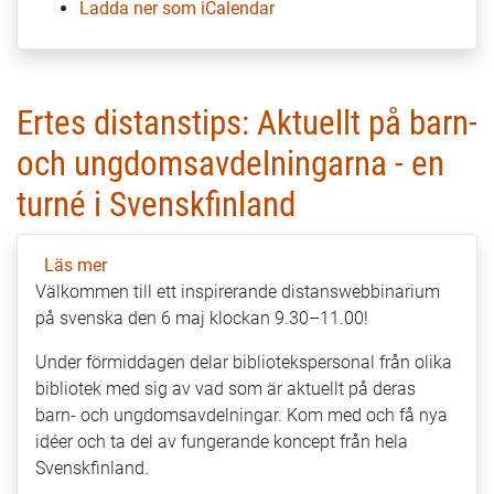
Ladda ner som iCalendar
Ertes distanstips: Aktuellt på barn-
och ungdomsavdelningarna - en
turné i Svenskfinland
Läs mer
om
Välkommen till ett inspirerande distanswebbinarium
Ertes
på svenska den 6 maj klockan 9.30–11.00!
distanstips:
Aktuellt
Under förmiddagen delar bibliotekspersonal från olika
på
bibliotek med sig av vad som är aktuellt på deras
barn-
barn- och ungdomsavdelningar. Kom med och få nya
och
idéer och ta del av fungerande koncept från hela
ungdomsavdelningarna
Svenskfinland.
-