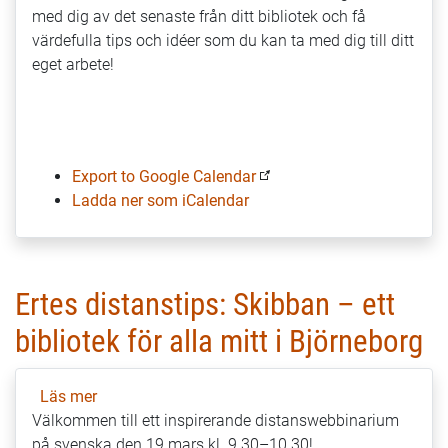
med dig av det senaste från ditt bibliotek och få
värdefulla tips och idéer som du kan ta med dig till ditt
eget arbete!
Export to Google Calendar
Ladda ner som iCalendar
Ertes distanstips: Skibban – ett
bibliotek för alla mitt i Björneborg
Läs mer
om
Välkommen till ett inspirerande distanswebbinarium
Ertes
på svenska den 19 mars kl. 9.30–10.30!
distanstips: