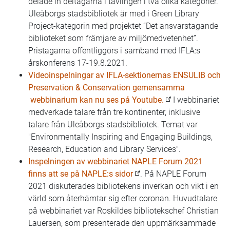
delade in deltagarna i tävlingen i två olika kategorier.
Uleåborgs stadsbibliotek är med i Green Library
Project-kategorin med projektet ”Det ansvarstagande
biblioteket som främjare av miljömedvetenhet”.
Pristagarna offentliggörs i samband med IFLA:s
årskonferens 17-19.8.2021.
Videoinspelningar av IFLA-sektionernas ENSULIB och
Preservation & Conservation gemensamma
webbinarium kan nu ses på Youtube.
I webbinariet
medverkade talare från tre kontinenter, inklusive
talare från Uleåborgs stadsbibliotek. Temat var
"Environmentally Inspiring and Engaging Buildings,
Research, Education and Library Services".
Inspelningen av webbinariet NAPLE Forum 2021
finns att se på NAPLE:s sidor
. På NAPLE Forum
2021 diskuterades bibliotekens inverkan och vikt i en
värld som återhämtar sig efter coronan. Huvudtalare
på webbinariet var Roskildes bibliotekschef Christian
Lauersen, som presenterade den uppmärksammade