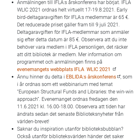
Anmälningen till IFLA:s årskonferens har börjat. IFLA
WLIC 2021 ordnas helt virtuellt 17-19.8.2021. Early
bird-deltagaravgiften för IFLA:s medlemmar är 65 €.
Det reducerade priset gäller fram till 9 juli 2021.
Deltagaravgiften för IFLA-medlemmar som anmäler
sig efter detta datum är 85 €. Observera att du inte
behöver vara medlem i IFLA personligen, det räcker
att ditt bibliotek är medlem. Mer information om
programmet och anmälningen finns på
evenemangets webbplats IFLA WLIC 2021
Ännu hinner du delta i
EBLIDA:s årskonferens
, som
i år ordnas som ett webbinarium med temat
“European Structural Funds and Libraries: the win-win
approach”. Evenemanget ordnas fredagen den
11.6.2021 kl. 16.00-18.00. Observera att tiden har
ändrats sedan det senaste Biblioteksnyheter från
världen-brevet!
Saknar du inspiration utanför biblioteksbubblan?
Också utanför biblioteksvärlden händer det saker