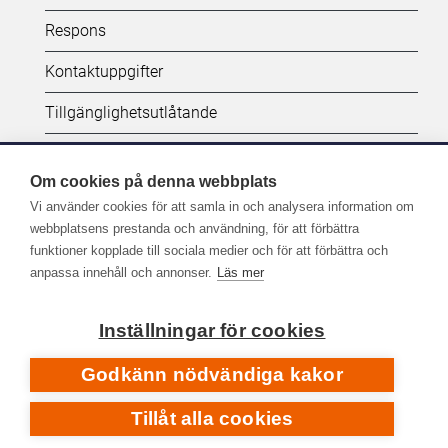
Kifi:
Respons
Biblioteken.fi-
Kontaktuppgifter
alatunniste
Tillgänglighetsutlåtande
(SV)
Dataskydd
Om cookies på denna webbplats
Vi använder cookies för att samla in och analysera information om
Följ oss:
webbplatsens prestanda och användning, för att förbättra
funktioner kopplade till sociala medier och för att förbättra och
Fler kanaler på sociala medier
anpassa innehåll och annonser.
Läs mer
Inställningar för cookies
Godkänn nödvändiga kakor
Tillåt alla cookies