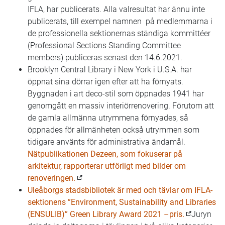
IFLA, har publicerats. Alla valresultat har ännu inte
publicerats, till exempel namnen på medlemmarna i
de professionella sektionernas ständiga kommittéer
(Professional Sections Standing Committee
members) publiceras senast den 14.6.2021.
Brooklyn Central Library i New York i U.S.A. har
öppnat sina dörrar igen efter att ha förnyats.
Byggnaden i art deco-stil som öppnades 1941 har
genomgått en massiv interiörrenovering. Förutom att
de gamla allmänna utrymmena förnyades, så
öppnades för allmänheten också utrymmen som
tidigare använts för administrativa ändamål.
Nätpublikationen Dezeen, som fokuserar på
arkitektur, rapporterar utförligt med bilder om
renoveringen.
Uleåborgs stadsbibliotek är med och tävlar om IFLA-
sektionens ”Environment, Sustainability and Libraries
(ENSULIB)” Green Library Award 2021 –pris.
Juryn