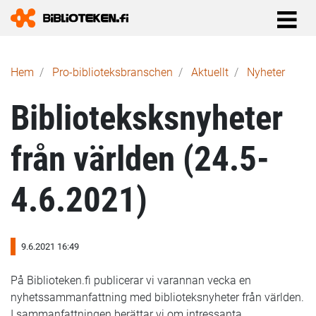
Länkstig
Hem
Pro-biblioteks­branschen
Aktuellt
Nyheter
Biblioteksksnyheter
från världen (24.5-
4.6.2021)
9.6.2021 16:49
På Biblioteken.fi publicerar vi varannan vecka en
nyhetssammanfattning med biblioteksnyheter från världen.
I sammanfattningen berättar vi om intressanta