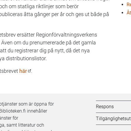
Re
ch om statliga riktlinjer som berör
Åt
publiceras åtta gånger per år och ges ut både på
hetsbrev ersätter Regionförvaltningsverkens
t. Även om du prenumererade på det gamla
 du registrerar dig på nytt, då det nya
 distributionslistor.
tsbrevet
här
.
Kifi:
bbtjänster som är öppna för
Respons
Biblioteken.fi innehåller
Biblioteken.fi-
nster för
Tillgänglighetsu
a, samt litteratur och
alatunniste