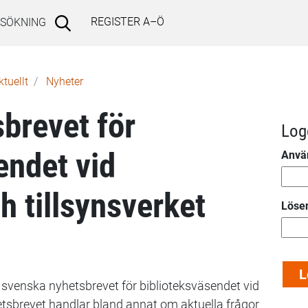
REGISTER A–Ö
SÖKNING
ktuellt
Nyheter
sbrevet för
Log
endet vid
Anvä
h tillsynsverket
Löse
 svenska nyhetsbrevet för biblioteksväsendet vid
hetsbrevet handlar bland annat om aktuella frågor