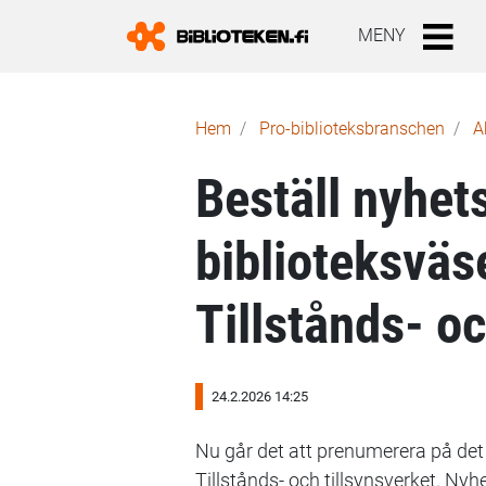
MENY
Länkstig
Hem
Pro-biblioteks­branschen
A
Beställ nyhet
biblioteksväs
Tillstånds- oc
24.2.2026 14:25
Nu går det att prenumerera på det
Tillstånds- och tillsynsverket. Ny