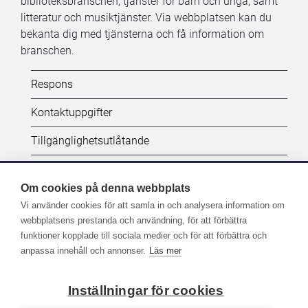
biblioteksbranschen, tjänster för barn och unga, samt
litteratur och musiktjänster. Via webbplatsen kan du
bekanta dig med tjänsterna och få information om
branschen.
Kifi:
Respons
Biblioteken.fi-
Kontaktuppgifter
alatunniste
Tillgänglighetsutlåtande
(SV)
Dataskydd
Om cookies på denna webbplats
Vi använder cookies för att samla in och analysera information om
Följ oss:
webbplatsens prestanda och användning, för att förbättra
funktioner kopplade till sociala medier och för att förbättra och
Fler kanaler på sociala medier
anpassa innehåll och annonser.
Läs mer
Inställningar för cookies