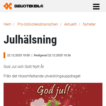
Länkstig
Hem
Pro-biblioteks­branschen
Aktuellt
Nyheter
Julhälsning
22.12.2025 10:00
|
Redigerad 22.12.2025 10:36
God Jul och Gott Nytt År
Från det riksomfattande utvecklingsuppdraget