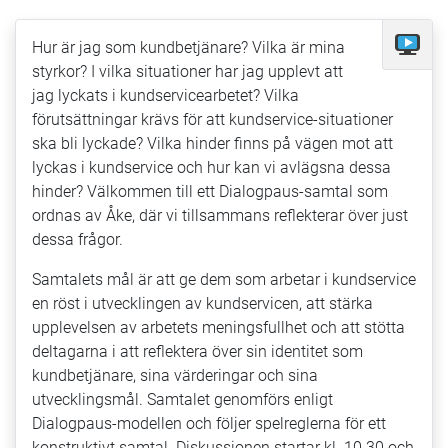
Hur är jag som kundbetjänare? Vilka är mina
Kan
styrkor? I vilka situationer har jag upplevt att
följas
jag lyckats i kundservicearbetet? Vilka
på
förutsättningar krävs för att kundservice-situationer
nätet
ska bli lyckade? Vilka hinder finns på vägen mot att
lyckas i kundservice och hur kan vi avlägsna dessa
hinder? Välkommen till ett Dialogpaus-samtal som
ordnas av Åke, där vi tillsammans reflekterar över just
dessa frågor.
Samtalets mål är att ge dem som arbetar i kundservice
en röst i utvecklingen av kundservicen, att stärka
upplevelsen av arbetets meningsfullhet och att stötta
deltagarna i att reflektera över sin identitet som
kundbetjänare, sina värderingar och sina
utvecklingsmål. Samtalet genomförs enligt
Dialogpaus-modellen och följer spelreglerna för ett
konstruktivt samtal. Diskussionen startar kl. 10.30 och