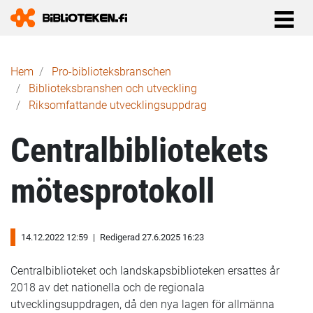
Länkstig
Hem
Pro-biblioteks­branschen
Biblioteksbranshen och utveckling
Riksomfattande utvecklingsuppdrag
Centralbibliotekets
mötesprotokoll
14.12.2022 12:59
|
Redigerad 27.6.2025 16:23
Centralbiblioteket och landskapsbiblioteken ersattes år
2018 av det nationella och de regionala
utvecklingsuppdragen, då den nya lagen för allmänna