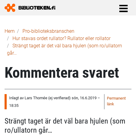
Länkstig
Hem
Pro-biblioteks­branschen
Hur stavas ordet rullator? Rullator eller rollator
Strängt taget är det väl bara hjulen (som ro/ullatorn
går…
Kommentera svaret
Inlagt av
Lars Thomée (ej verifierad)
sön, 16.6.2019 –
Permanent
länk
18:35
Strängt taget är det väl bara hjulen (som
ro/ullatorn går…