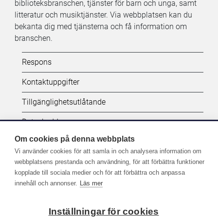
biblioteksbranschen, tjänster för barn och unga, samt
litteratur och musiktjänster. Via webbplatsen kan du
bekanta dig med tjänsterna och få information om
branschen.
Kifi:
Respons
Biblioteken.fi-
Kontaktuppgifter
alatunniste
Tillgänglighetsutlåtande
(SV)
Dataskydd
Om cookies på denna webbplats
Vi använder cookies för att samla in och analysera information om
Följ oss:
webbplatsens prestanda och användning, för att förbättra funktioner
kopplade till sociala medier och för att förbättra och anpassa
Fler kanaler på sociala medier
innehåll och annonser.
Läs mer
Inställningar för cookies