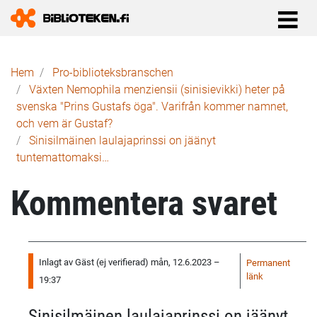
Länkstig
Hem
Pro-biblioteks­branschen
Växten Nemophila menziensii (sinisievikki) heter på
svenska "Prins Gustafs öga". Varifrån kommer namnet,
och vem är Gustaf?
Sinisilmäinen laulajaprinssi on jäänyt
tuntemattomaksi…
Kommentera svaret
Som
Inlagt av
Gäst (ej verifierad)
mån, 12.6.2023 –
Permanent
svar
länk
19:37
på
Utmärkt,
Sinisilmäinen laulajaprinssi on jäänyt