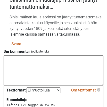
Tammerfors!
tuntemattomaksi…
Tusen
tack.
Sinisilmäinen laulajaprinssi on jäänyt tuntemattomaksi
Den
suomalaista koulua käyneille jo sen vuoksi, että hän
motsvarande
syntyi vuoden 1809 jälkeen eikä siten elänyt esi-
tjänsten
isiemme kanssa samassa valtakunnassa.
i…
av
Svara
Alkuperäinen
Din kommentar
kysyjä
(ej
verifierad)
Textformat
Om textformat
Ei muotoiluja
Tillåtna HTML-taggar: <i> <b> <s>