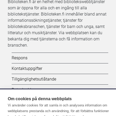
Biblioteken.fi är en helhet med bibliotekswebbtjänster
som är öppna för alla och en ingång till alla
bibliotekstjänster. Biblioteken.fi innehåller bland annat
informationssökningstjänster, tjänster för
biblioteksbranschen, tjänster för barn och unga, samt
litteratur och musiktjänster. Via webbplatsen kan du
bekanta dig med tjänsterna och få information om
branschen.
Kifi:
Respons
Biblioteken.fi-
Kontaktuppgifter
alatunniste
Tillgänglighetsutlåtande
(SV)
Dataskydd
Om cookies på denna webbplats
Vi använder cookies för att samla in och analysera information om
Följ oss:
webbplatsens prestanda och användning, för att förbättra funktioner