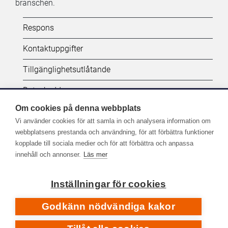
branschen.
Kifi:
Respons
Biblioteken.fi-
Kontaktuppgifter
alatunniste
Tillgänglighetsutlåtande
(SV)
Dataskydd
Om cookies på denna webbplats
Vi använder cookies för att samla in och analysera information om
Följ oss:
webbplatsens prestanda och användning, för att förbättra funktioner
kopplade till sociala medier och för att förbättra och anpassa
Fler kanaler på sociala medier
innehåll och annonser.
Läs mer
Inställningar för cookies
Godkänn nödvändiga kakor