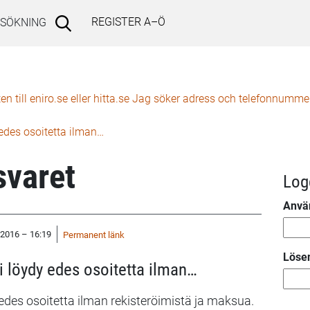
REGISTER A–Ö
SÖKNING
 till eniro.se eller hitta.se Jag söker adress och telefonnummer 
y edes osoitetta ilman…
varet
Log
Anvä
.2016 – 16:19
Permanent länk
Löse
ei löydy edes osoitetta ilman…
y edes osoitetta ilman rekisteröimistä ja maksua.