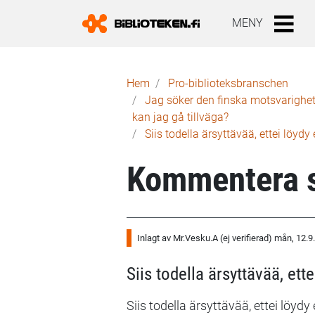
MENY
Länkstig
Hem
Pro-biblioteks­branschen
Jag söker den finska motsvarigheten
kan jag gå tillväga?
Siis todella ärsyttävää, ettei löyd
Kommentera s
Inlagt av
Mr.Vesku.A (ej verifierad)
mån, 12.9
Siis todella ärsyttävää, ett
Siis todella ärsyttävää, ettei löyd