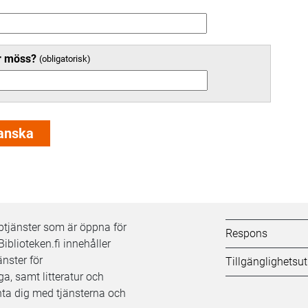
er möss?
Kifi:
bbtjänster som är öppna för
Respons
Biblioteken.fi innehåller
Biblioteken.fi-
nster för
Tillgänglighetsu
a, samt litteratur och
alatunniste
ta dig med tjänsterna och