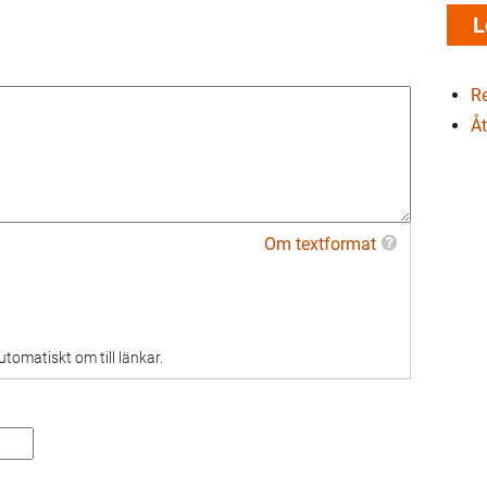
Re
Åt
Om textformat
omatiskt om till länkar.