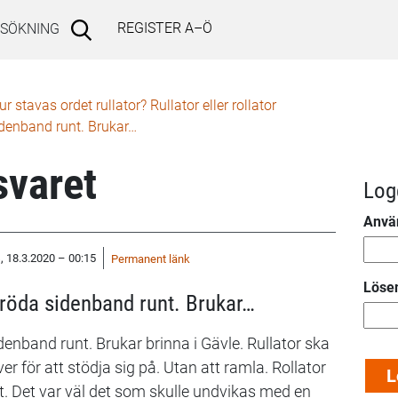
REGISTER A–Ö
SÖKNING
ur stavas ordet rullator? Rullator eller rollator
denband runt. Brukar…
varet
Log
Anvä
, 18.3.2020 – 00:15
Permanent länk
Löse
röda sidenband runt. Brukar…
enband runt. Brukar brinna i Gävle. Rullator ska
 för att stödja sig på. Utan att ramla. Rollator
runt. Det var väl det som skulle undvikas med en