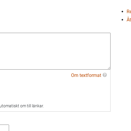
Re
Åt
Om textformat
omatiskt om till länkar.