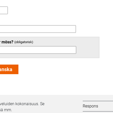
er möss?
Kifi:
alveluiden kokonaisuus. Se
Respons
tää mm.