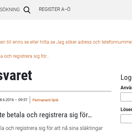
REGISTER A–Ö
SÖKNING
 till eniro.se eller hitta.se Jag söker adress och telefonnummer 
 och registrera sig för…
varet
Log
Anvä
18.6.2016 – 09:57
Permanent länk
Löse
e betala och registrera sig för…
 och registrera sig för att nå sina släktingar