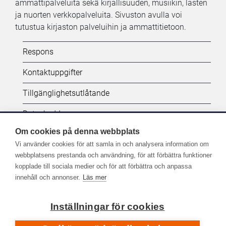
ammattipalveluita sekä kirjallisuuden, musiikin, lasten
ja nuorten verkkopalveluita. Sivuston avulla voi
tutustua kirjaston palveluihin ja ammattitietoon.
Kifi:
Respons
Biblioteken.fi-
Kontaktuppgifter
alatunniste
Tillgänglighetsutlåtande
(SV)
Dataskydd
Om cookies på denna webbplats
Vi använder cookies för att samla in och analysera information om
Seuraa meitä:
webbplatsens prestanda och användning, för att förbättra funktioner
kopplade till sociala medier och för att förbättra och anpassa
Lisää Kirjastot.fi-palvelujen sometilejä
innehåll och annonser.
Läs mer
Inställningar för cookies