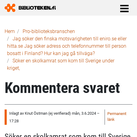
Länkstig
Hem
Pro-biblioteks­branschen
Jag söker den finska motsvarigheten till eniro.se eller
hitta.se Jag söker adress och telefonnummer till person
bosatt i Finland? Hur kan jag gå tillväga?
Söker en skolkamrat som kom till Sverige under
kriget,
Kommentera svaret
Inlagt av
Knut Östman (ej verifierad)
mån, 3.6.2024 –
Permanent
länk
17:28
Söker en skolkamrat som kom till Sverige