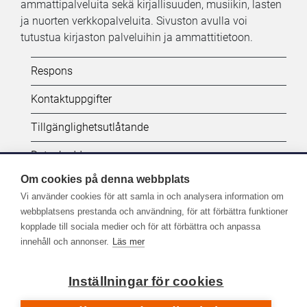
ammattipalveluita sekä kirjallisuuden, musiikin, lasten
ja nuorten verkkopalveluita. Sivuston avulla voi
tutustua kirjaston palveluihin ja ammattitietoon.
Kifi:
Respons
Biblioteken.fi-
Kontaktuppgifter
alatunniste
Tillgänglighetsutlåtande
(SV)
Dataskydd
Om cookies på denna webbplats
Vi använder cookies för att samla in och analysera information om
Seuraa meitä:
webbplatsens prestanda och användning, för att förbättra funktioner
kopplade till sociala medier och för att förbättra och anpassa
Lisää Kirjastot.fi-palvelujen sometilejä
innehåll och annonser.
Läs mer
Inställningar för cookies