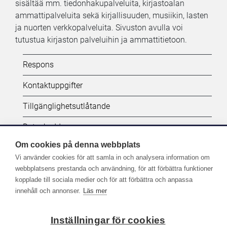
sisältää mm. tiedonhakupalveluita, kirjastoalan
ammattipalveluita sekä kirjallisuuden, musiikin, lasten
ja nuorten verkkopalveluita. Sivuston avulla voi
tutustua kirjaston palveluihin ja ammattitietoon.
Kifi:
Respons
Biblioteken.fi-
Kontaktuppgifter
alatunniste
Tillgänglighetsutlåtande
(SV)
Dataskydd
Om cookies på denna webbplats
Vi använder cookies för att samla in och analysera information om
Seuraa meitä:
webbplatsens prestanda och användning, för att förbättra funktioner
kopplade till sociala medier och för att förbättra och anpassa
Lisää Kirjastot.fi-palvelujen sometilejä
innehåll och annonser.
Läs mer
Inställningar för cookies